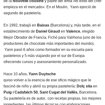
de la
Nouvelle cousine
y padre del lema «el éxito del chef
empieza en el mercado». En el Moulin, Yann ejerció de
segundo de pastelería.
En 1992, trabajó en
Baixas
(Barcelona) y, más tarde, en el
establecimiento de
Daniel Giraud
en
Valence
, elegido
Mejor Obrador de Francia. Fichó para Valrhona (uno de los
productores de chocolate más importantes del mundo).
Yann pasó 6 años como formador en su escuela para
pasteleros y 5 más viajando por el sur de Europa
ofreciendo cursos y asesoramiento personalizado.
Hace 10 años,
Yann Duytsche
quiso volver a la esencia de ese oficio mágico que le
fascinó de niño y abrió su propia pastelería:
Dolç sita
en
Puig i Cadafalch 50,
Sant Cugat del Vallès,
Barcelona.
Su pastelería es de autor, con recetas propias, los mejores
ingredientes, las últimas técnicas con elaboraciones