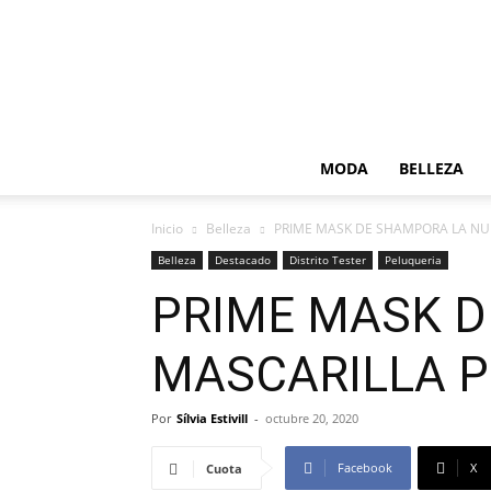
MODA
BELLEZA
Inicio
Belleza
PRIME MASK DE SHAMPORA LA NU
Belleza
Destacado
Distrito Tester
Peluqueria
PRIME MASK D
MASCARILLA 
Por
Sílvia Estivill
-
octubre 20, 2020
Facebook
X
Cuota