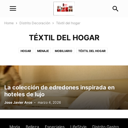
Home
Distrito Decoración
Téxtil del hogar
TÉXTIL DEL HOGAR
HOGAR
MENAJE
MOBILIARIO
TÉXTIL DEL HOGAR
La colección de edredones inspirada en
hoteles de lujo
Jose Javier Arce
-
marzo 4, 2026
Moda
Belleza
Especiales
LifeStyle
Distrito Gastro