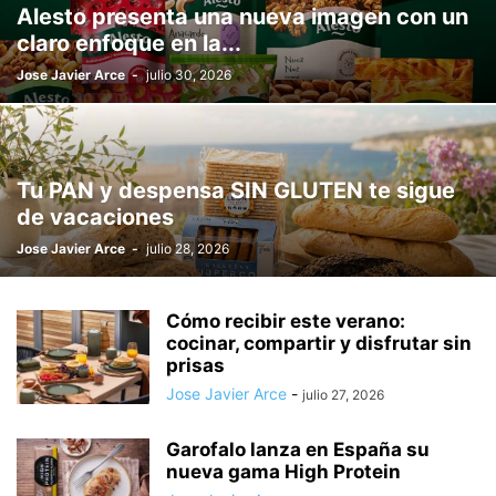
Alesto presenta una nueva imagen con un
claro enfoque en la...
Jose Javier Arce
-
julio 30, 2026
Tu PAN y despensa SIN GLUTEN te sigue
de vacaciones
Jose Javier Arce
-
julio 28, 2026
Cómo recibir este verano:
cocinar, compartir y disfrutar sin
prisas
Jose Javier Arce
-
julio 27, 2026
Garofalo lanza en España su
nueva gama High Protein