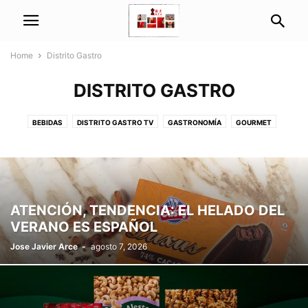
Home
Distrito Gastro
DISTRITO GASTRO
BEBIDAS
DISTRITO GASTRO TV
GASTRONOMÍA
GOURMET
RECETASYMARIDAJES
RESTAURACIÓN
ATENCIÓN, TENDENCIA: EL HELADO DEL
VERANO ES ESPAÑOL
Jose Javier Arce
-
agosto 7, 2026