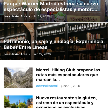
Parque Warner Madrid estrena su nuevo
espectáculo de especialistas y motor:...
Jose Javier Arce
-
julio 12, 2026
Patrimonio, paisaje y enología, Experiencia
Beber Entre Líneas
Jose Javier Arce
-
junio 27, 2026
Merrell Hiking Club propone las
rutas más espectaculares que
marcan la...
admnakatomi
-
junio 19, 2026
Nuevo restaurante sin gluten,
estreno de un espectáculo y
experiencias exclusivas,...