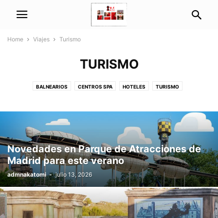
Home
Viajes
Turismo
TURISMO
BALNEARIOS
CENTROS SPA
HOTELES
TURISMO
Novedades en Parque de Atracciones de
Madrid para este verano
admnakatomi
-
julio 13, 2026