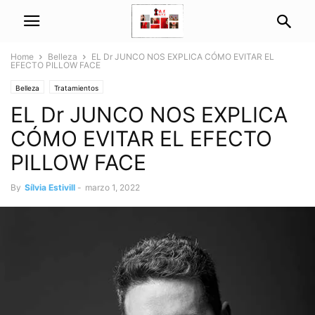
Home
Belleza
EL Dr JUNCO NOS EXPLICA CÓMO EVITAR EL
EFECTO PILLOW FACE
Belleza
Tratamientos
EL Dr JUNCO NOS EXPLICA
CÓMO EVITAR EL EFECTO
PILLOW FACE
By
Sílvia Estivill
-
marzo 1, 2022