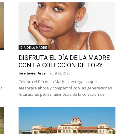
Moda
DIA DE LA MADRE
y
DISFRUTA EL DÍA DE LA MADRE
CON LA COLECCIÓN DE TORY...
Jose Javier Arce
-
abril 28, 2026
Celebra el Día de la Madre con regalos que
o,
atesorará ahora y compartirá con las generaciones
futuras: las perlas luminosas de la colección de...
Gastro