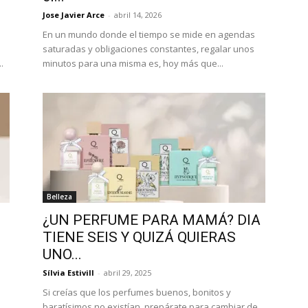
Jose Javier Arce
-
abril 14, 2026
En un mundo donde el tiempo se mide en agendas
saturadas y obligaciones constantes, regalar unos
.
minutos para una misma es, hoy más que...
Belleza
¿UN PERFUME PARA MAMÁ? DIA
TIENE SEIS Y QUIZÁ QUIERAS
UNO...
Sílvia Estivill
-
abril 29, 2025
Si creías que los perfumes buenos, bonitos y
baratísimos no existían, prepárate para cambiar de