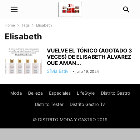
Home
Tags
Elisabeth
Elisabeth
VUELVE EL TÓNICO (AGOTADO 3
VECES) DE ELISABETH ÁLVAREZ
QUE AMAN...
Sílvia Estivill
-
julio 19, 2024
Moda
Belleza
Especiales
LifeStyle
Distrito Gastro
Distrito Tester
Distrito Gastro Tv
© DISTRITO MODA Y GASTRO 2019