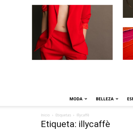
MODA
BELLEZA
ES
Inicio
Etiquetas
Illycaffè
Etiqueta: illycaffè