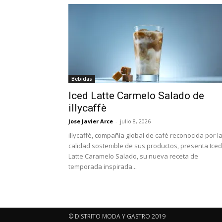
Bebidas
Iced Latte Carmelo Salado de
illycaffè
Jose Javier Arce
-
julio 8, 2026
illycaffè, compañía global de café reconocida por l
calidad sostenible de sus productos, presenta Iced
Latte Caramelo Salado, su nueva receta de
temporada inspirada...
© DISTRITO MODA Y GASTRO 2019