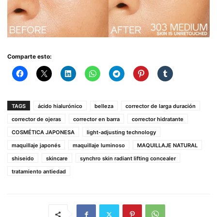
Comparte esto:
TAGS
ácido hialurónico
belleza
corrector de larga duración
corrector de ojeras
corrector en barra
corrector hidratante
COSMÉTICA JAPONESA
light-adjusting technology
maquillaje japonés
maquillaje luminoso
MAQUILLAJE NATURAL
shiseido
skincare
synchro skin radiant lifting concealer
tratamiento antiedad