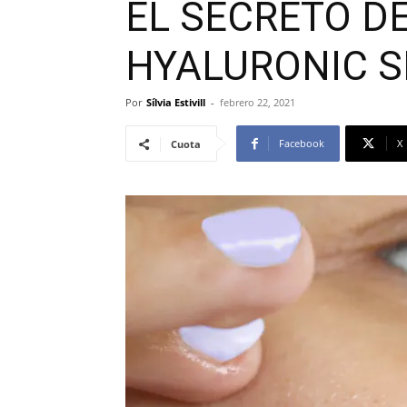
EL SECRETO DE
HYALURONIC S
Por
Sílvia Estivill
-
febrero 22, 2021
Facebook
X
Cuota