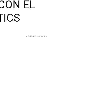
 CON EL
TICS
- Advertisement -