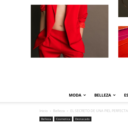
MODA
BELLEZA
E
Inicio
Belleza
EL SECRETO DE UNA PIEL PERFECTA
Belleza
Cosmetica
Destacado