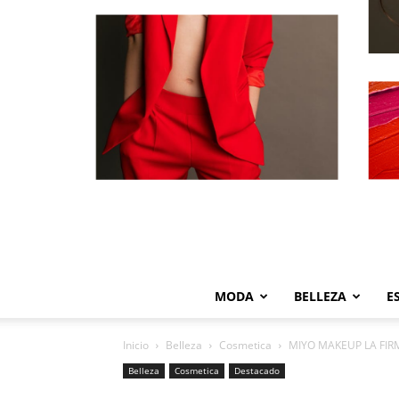
MODA
BELLEZA
E
Inicio
Belleza
Cosmetica
MIYO MAKEUP LA FI
Belleza
Cosmetica
Destacado