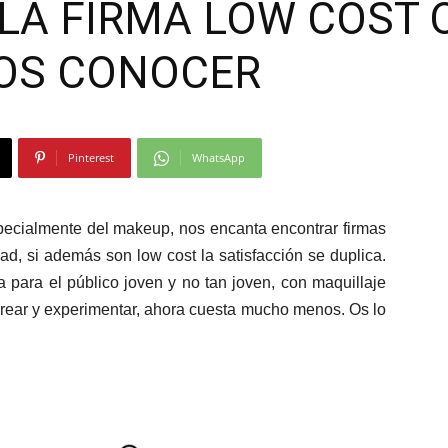
LA FIRMA LOW COST 
Moda
OS CONOCER
Pinterest
WhatsApp
y
specialmente del makeup, nos encanta encontrar firmas
ad, si además son low cost la satisfacción se duplica.
 para el público joven y no tan joven, con maquillaje
 crear y experimentar, ahora cuesta mucho menos. Os lo
Gastro