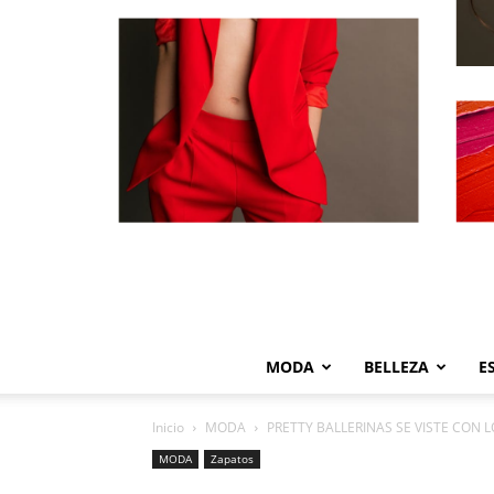
MODA
BELLEZA
E
Inicio
MODA
PRETTY BALLERINAS SE VISTE CON 
MODA
Zapatos