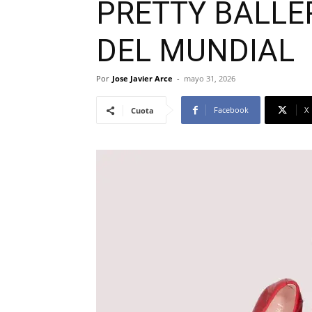
PRETTY BALLE
DEL MUNDIAL
Por
Jose Javier Arce
-
mayo 31, 2026
Facebook
X
Cuota