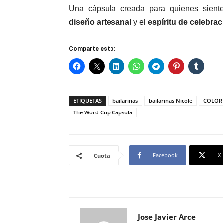
Una cápsula creada para quienes sient
diseño artesanal
y el
espíritu de celebrac
Comparte esto:
ETIQUETAS
bailarinas
bailarinas Nicole
COLOR
The Word Cup Capsula
Facebook
X
Cuota
Jose Javier Arce