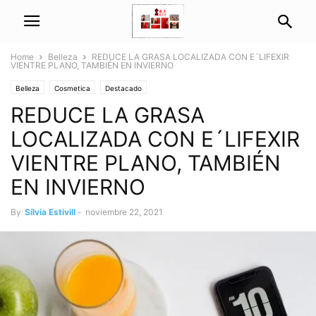
Home
Belleza
REDUCE LA GRASA LOCALIZADA CON E´LIFEXIR
VIENTRE PLANO, TAMBIÉN EN INVIERNO
Belleza
Cosmetica
Destacado
REDUCE LA GRASA
LOCALIZADA CON E´LIFEXIR
VIENTRE PLANO, TAMBIÉN
EN INVIERNO
By
Sílvia Estivill
-
noviembre 22, 2021