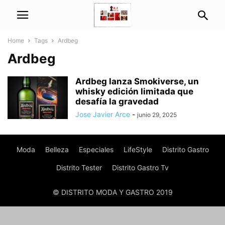
Home
Tags
Ardbeg
Ardbeg
Ardbeg lanza Smokiverse, un
whisky edición limitada que
desafía la gravedad
Jose Javier Arce
-
junio 29, 2025
Moda
Belleza
Especiales
LifeStyle
Distrito Gastro
Distrito Tester
Distrito Gastro Tv
© DISTRITO MODA Y GASTRO 2019