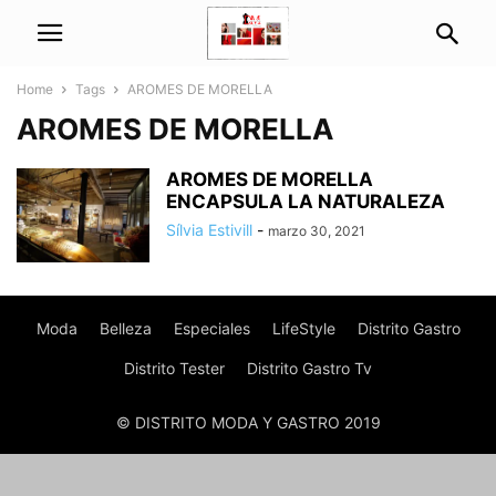
Home
Tags
AROMES DE MORELLA
AROMES DE MORELLA
AROMES DE MORELLA
ENCAPSULA LA NATURALEZA
Sílvia Estivill
-
marzo 30, 2021
Moda
Belleza
Especiales
LifeStyle
Distrito Gastro
Distrito Tester
Distrito Gastro Tv
© DISTRITO MODA Y GASTRO 2019