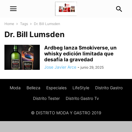
Home
Tags
Dr. Bill Lumsden
Dr. Bill Lumsden
Ardbeg lanza Smokiverse, un
whisky edición limitada que
desafía la gravedad
Jose Javier Arce
-
junio 29, 2025
Moda
Belleza
Especiales
LifeStyle
Distrito Gastro
Distrito Tester
Distrito Gastro Tv
© DISTRITO MODA Y GASTRO 2019