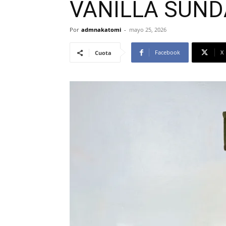
VANILLA SUNDAY
Por
admnakatomi
-
mayo 25, 2026
Facebook
X
Cuota