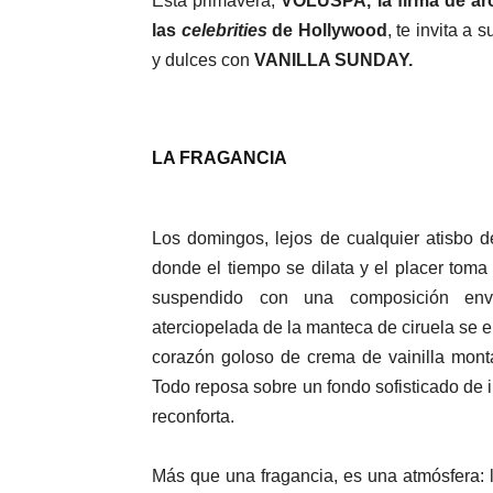
Esta primavera,
VOLUSPA,
la firma de a
las
celebrities
de Hollywood
, te invita a 
y dulces con
VANILLA SUNDAY.
LA FRAGANCIA
Los domingos, lejos de cualquier atisbo d
donde el tiempo se dilata y el placer toma
suspendido con una composición envol
aterciopelada de la manteca de ciruela se en
corazón goloso de crema de vainilla mont
Todo reposa sobre un fondo sofisticado de i
reconforta.
Más que una fragancia, es una atmósfera: l