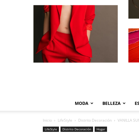
MODA
BELLEZA
E
Inicio
LifeStyle
Distrito Decoración
VANILLA SUN
LifeStyle
Distrito Decoración
Hogar