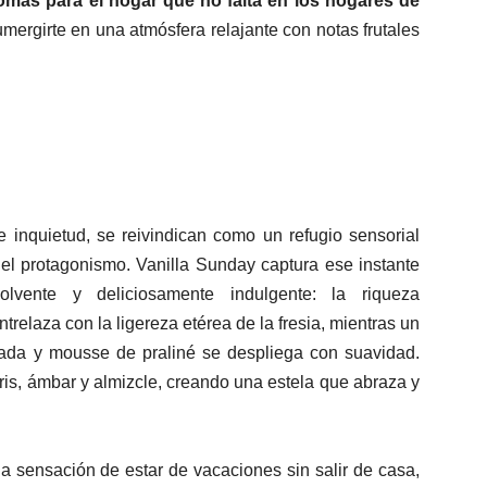
romas para el hogar que no falta en los hogares de
sumergirte en una atmósfera relajante con notas frutales
e inquietud, se reivindican como un refugio sensorial
 el protagonismo. Vanilla Sunday captura ese instante
vente y deliciosamente indulgente: la riqueza
trelaza con la ligereza etérea de la fresia, mientras un
ada y mousse de praliné se despliega con suavidad.
ris, ámbar y almizcle, creando una estela que abraza y
a sensación de estar de vacaciones sin salir de casa,