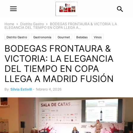
Home
Distrito Gastro
BODEGAS FRONTAURA & VICTORIA: LA
ELEGANCIA DEL TIEMPO EN COPA LLEGA A...
Distrito Gastro
Gastronomía
Gourmet
Bebidas
Vinos
BODEGAS FRONTAURA &
VICTORIA: LA ELEGANCIA
DEL TIEMPO EN COPA
LLEGA A MADRID FUSIÓN
By
Sílvia Estivill
-
febrero 4, 2026