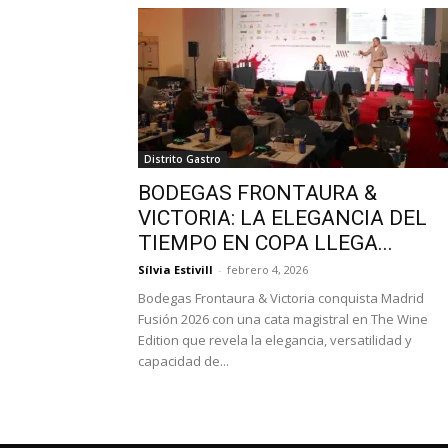
Distrito Gastro
BODEGAS FRONTAURA &
VICTORIA: LA ELEGANCIA DEL
TIEMPO EN COPA LLEGA...
Sílvia Estivill
-
febrero 4, 2026
Bodegas Frontaura & Victoria conquista Madrid
Fusión 2026 con una cata magistral en The Wine
Edition que revela la elegancia, versatilidad y
capacidad de...