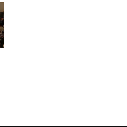
Moda
y
Gastro