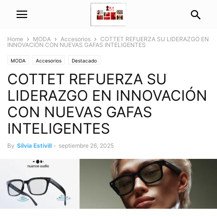
Home
MODA
Accesorios
COTTET REFUERZA SU LIDERAZGO EN
INNOVACIÓN CON NUEVAS GAFAS INTELIGENTES
MODA
Accesorios
Destacado
COTTET REFUERZA SU
LIDERAZGO EN INNOVACIÓN
CON NUEVAS GAFAS
INTELIGENTES
By
Sílvia Estivill
-
septiembre 26, 2025