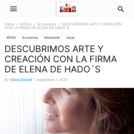
Home
MODA
Accesorios
DESCUBRIMOS ARTE Y CREACIÓN
CON LA FIRMA DE ELENA DE HADO´S
MODA
Accesorios
Destacado
Joyas
DESCUBRIMOS ARTE Y
CREACIÓN CON LA FIRMA
DE ELENA DE HADO´S
By
Sílvia Estivill
-
septiembre 1, 2020