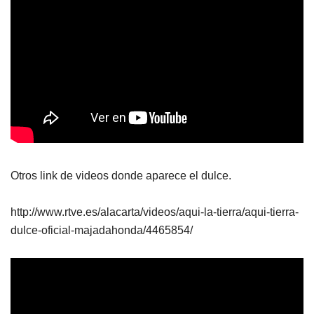
Otros link de videos donde aparece el dulce.
http://www.rtve.es/alacarta/videos/aqui-la-tierra/aqui-tierra-
dulce-oficial-majadahonda/4465854/