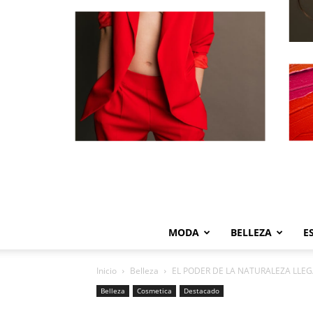
MODA
BELLEZA
E
Inicio
Belleza
EL PODER DE LA NATURALEZA LLEG
Belleza
Cosmetica
Destacado