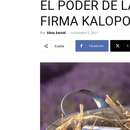
EL PODER DE 
FIRMA KALOPO
Por
Sílvia Estivill
-
noviembre 5, 2021
Facebook
X
Cuota