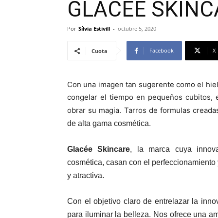
GLACÉE SKINC
Por
Sílvia Estivill
-
octubre 5, 2020
Facebook
X
Cuota
Con una imagen tan sugerente como el hie
congelar el tiempo en pequeños cubitos, 
obrar su magia. Tarros de formulas cread
de alta gama cosmética.
Glacée Skincare
, la marca cuya innova
cosmética, casan con el perfeccionamiento y
y atractiva.
Con el objetivo claro de entrelazar la in
para iluminar la belleza. Nos ofrece una a