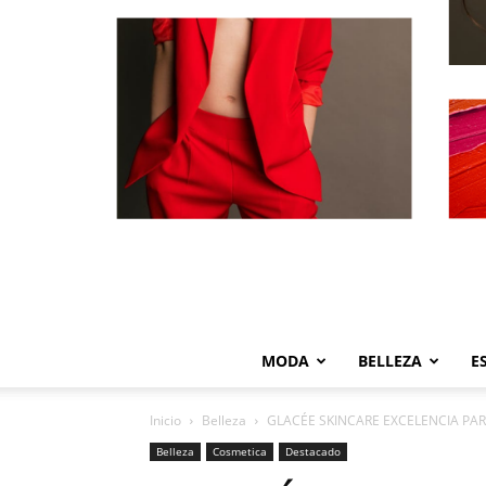
MODA
BELLEZA
E
Inicio
Belleza
GLACÉE SKINCARE EXCELENCIA PAR
Belleza
Cosmetica
Destacado