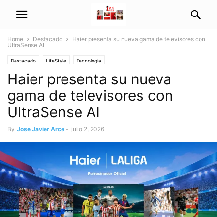
Home
Destacado
Haier presenta su nueva gama de televisores con
UltraSense AI
Destacado
LifeStyle
Tecnologia
Haier presenta su nueva
gama de televisores con
UltraSense AI
By
Jose Javier Arce
-
julio 2, 2026