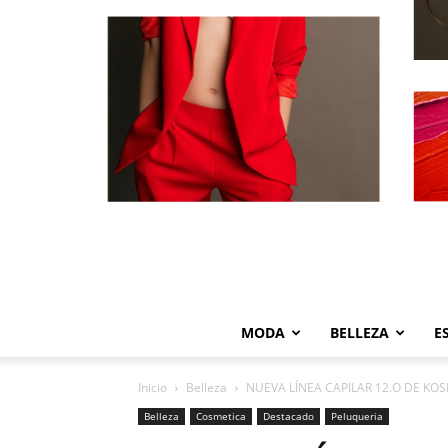
MODA
BELLEZA
E
Inicio
Belleza
NUEVA LÍNEA CAPILAR 12.O DE KOS
Belleza
Cosmetica
Destacado
Peluqueria