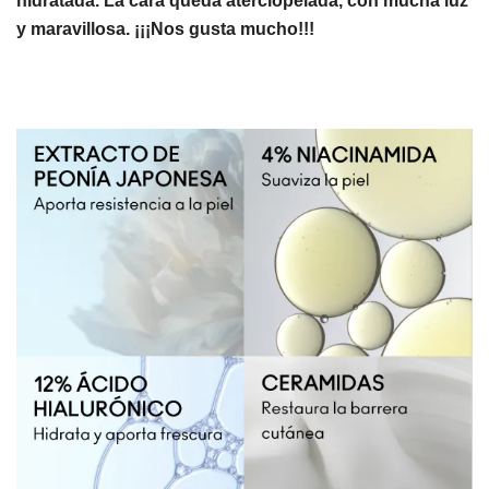
hidratada. La cara queda aterciopelada, con mucha luz
y maravillosa. ¡¡¡Nos gusta mucho!!!