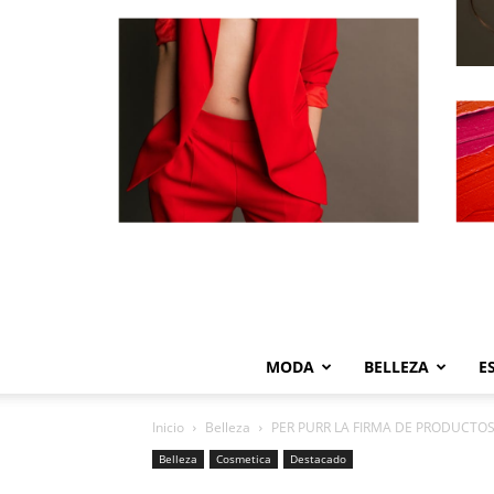
MODA
BELLEZA
E
Inicio
Belleza
PER PURR LA FIRMA DE PRODUCTO
Belleza
Cosmetica
Destacado