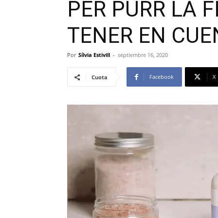
PER PURR LA 
TENER EN CUE
Por
Sílvia Estivill
-
septiembre 16, 2020
Facebook
X
Cuota