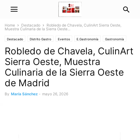
Home
Destacado
Robledo de Chavela, CulinArt Sierra Oeste,
Muestra Culinaria de la Sierra Oeste...
Destacado
Distrito Gastro
Eventos
E.Gastronomía
Gastronomía
Robledo de Chavela, CulinArt
Gourmet
Sierra Oeste, Muestra
Culinaria de la Sierra Oeste
de Madrid
By
María Sánchez
-
mayo 26, 2026