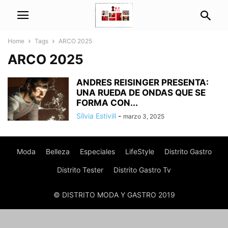
Home
Tags
ARCO 2025
ARCO 2025
ANDRES REISINGER PRESENTA:
UNA RUEDA DE ONDAS QUE SE
FORMA CON...
Sílvia Estivill
-
marzo 3, 2025
Moda
Belleza
Especiales
LifeStyle
Distrito Gastro
Distrito Tester
Distrito Gastro Tv
© DISTRITO MODA Y GASTRO 2019