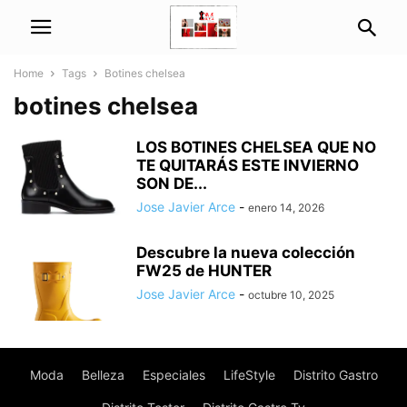
Home
Tags
Botines chelsea
botines chelsea
LOS BOTINES CHELSEA QUE NO
TE QUITARÁS ESTE INVIERNO
SON DE...
Jose Javier Arce
-
enero 14, 2026
Descubre la nueva colección
FW25 de HUNTER
Jose Javier Arce
-
octubre 10, 2025
Moda
Belleza
Especiales
LifeStyle
Distrito Gastro