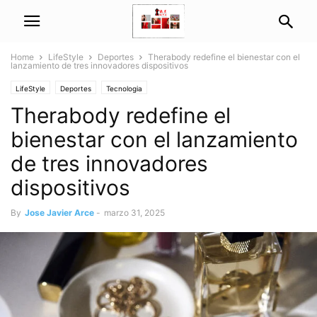
Home
LifeStyle
Deportes
Therabody redefine el bienestar con el
lanzamiento de tres innovadores dispositivos
LifeStyle
Deportes
Tecnologia
Therabody redefine el
bienestar con el lanzamiento
de tres innovadores
dispositivos
By
Jose Javier Arce
-
marzo 31, 2025