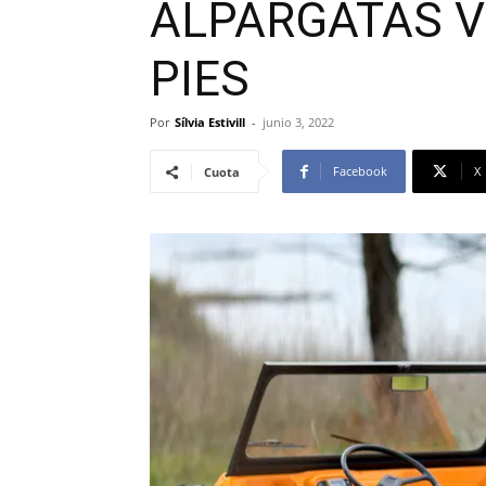
ALPARGATAS V
PIES
Por
Sílvia Estivill
-
junio 3, 2022
Facebook
X
Cuota