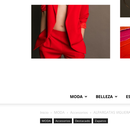
MODA
BELLEZA
E
Inicio
MODA
Accesorios
ALPARGATAS VIGUERA 
MODA
Accesorios
Destacado
Zapatos