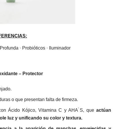
FERENCIAS:
 Profunda · Probióticos · Iluminador
oxidante – Protector
njado.
uras o que presentan falta de firmeza.
on Ácido Kójico, Vitamina C y AHA ́S, que
actúan
ole luz y unificando su color y textura.
ncia a la aparición de manchas, envejecidas y