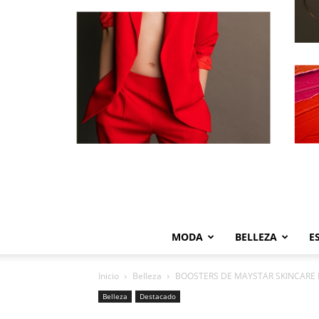
MODA
BELLEZA
E
Inicio
Belleza
BOOSTERS DE MAYSTAR SKINCARE
Belleza
Destacado