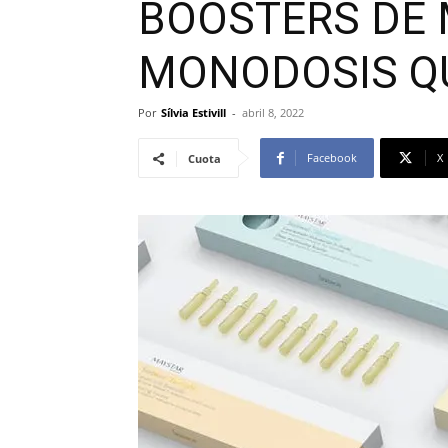
BOOSTERS DE 
MONODOSIS Q
Por
Sílvia Estivill
-
abril 8, 2022
Facebook
X
Cuota