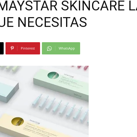
MAYSTAR SKINCARE 
Moda
UE NECESITAS
Pinterest
WhatsApp
y
Gastro