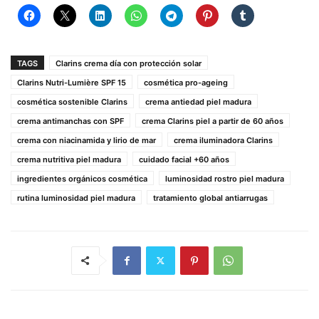
TAGS
Clarins crema día con protección solar
Clarins Nutri-Lumière SPF 15
cosmética pro-ageing
cosmética sostenible Clarins
crema antiedad piel madura
crema antimanchas con SPF
crema Clarins piel a partir de 60 años
crema con niacinamida y lirio de mar
crema iluminadora Clarins
crema nutritiva piel madura
cuidado facial +60 años
ingredientes orgánicos cosmética
luminosidad rostro piel madura
rutina luminosidad piel madura
tratamiento global antiarrugas