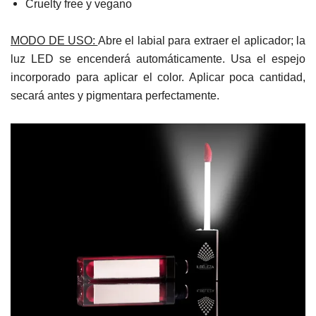
Cruelty free y vegano
MODO DE USO:
A
bre el labial para extraer el aplicador; la
luz LED se encenderá automáticamente.
Usa el espejo
incorporado para aplicar el color.
Aplicar poca cantidad,
secará antes y pigmentara perfectamente.