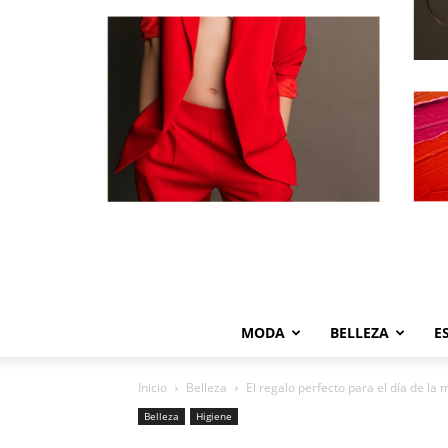
MODA
BELLEZA
E
Inicio
Belleza
El regalo perfecto para el día de la 
Belleza
Higiene