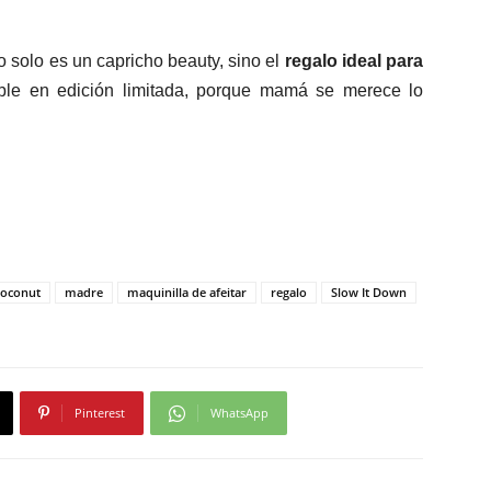
no solo es un capricho beauty, sino el
regalo ideal para
ible en edición limitada, porque mamá se merece lo
Coconut
madre
maquinilla de afeitar
regalo
Slow It Down
Pinterest
WhatsApp