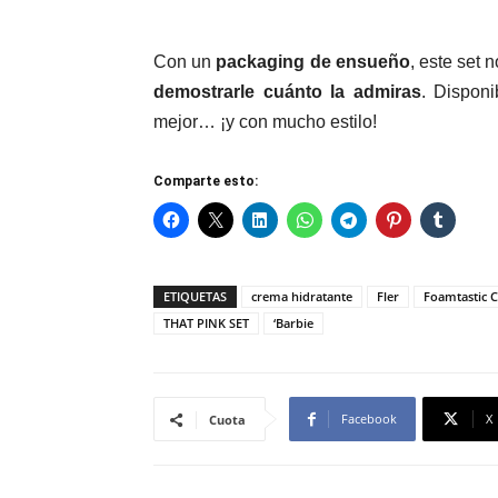
Con un
packaging de ensueño
, este set 
demostrarle cuánto la admiras
. Dispon
mejor… ¡y con mucho estilo!
Comparte esto:
ETIQUETAS
crema hidratante
Fler
Foamtastic 
THAT PINK SET
‘Barbie
Facebook
X
Cuota