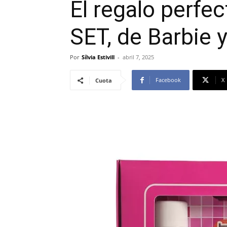
El regalo perfe
SET, de Barbie y
Por
Sílvia Estivill
-
abril 7, 2025
Facebook
X
Cuota