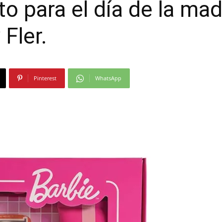
cto para el día de la m
Moda
 Fler.
Pinterest
WhatsApp
y
Gastro