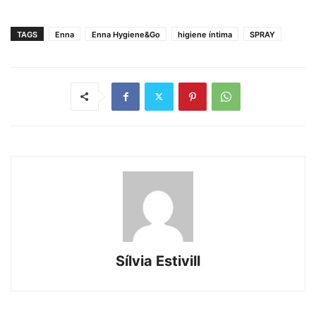
TAGS
Enna
Enna Hygiene&Go
higiene íntima
SPRAY
Sílvia Estivill