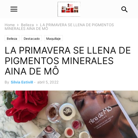
Home
Belleza
LA PRIMAVERA SE LLENA DE PIGMENTOS
MINERALES AINA DE MÔ
Belleza
Destacado
Maquillaje
LA PRIMAVERA SE LLENA DE
PIGMENTOS MINERALES
AINA DE MÔ
By
Sílvia Estivill
-
abril 5, 2022