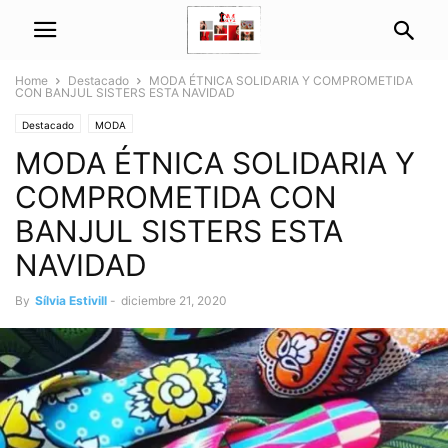
Home
Destacado
MODA ÉTNICA SOLIDARIA Y COMPROMETIDA
CON BANJUL SISTERS ESTA NAVIDAD
Destacado
MODA
MODA ÉTNICA SOLIDARIA Y
COMPROMETIDA CON
BANJUL SISTERS ESTA
NAVIDAD
By
Sílvia Estivill
-
diciembre 21, 2020