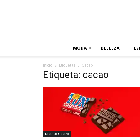
MODA
BELLEZA
ES
Inicio
Etiquetas
Cacao
Etiqueta: cacao
Distrito Gastro