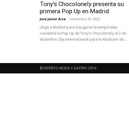
Tony’s Chocolonely presenta su
primera Pop Up en Madrid
Jose Javier Arce
-
noviembre 30, 2022
Llega a Madrid para inaugurar la temporada
navideña la Pop Up de Tony’s Chocolonely el 2 de
diciembre, Día Internacional para la Abolición de...
© DISTRITO MODA Y GASTRO 2019