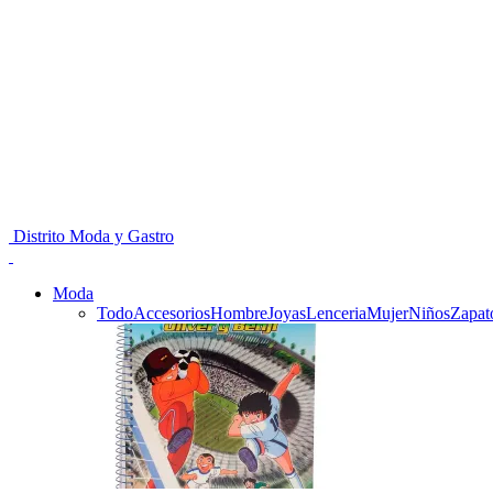
Distrito Moda y Gastro
Moda
Todo
Accesorios
Hombre
Joyas
Lenceria
Mujer
Niños
Zapat