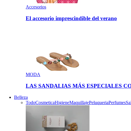
Accesorios
El accesorio imprescindible del verano
MODA
LAS SANDALIAS MÁS ESPECIALES C
Belleza
Todo
Cosmetica
Higiene
Maquillaje
Peluqueria
Perfumes
Sa