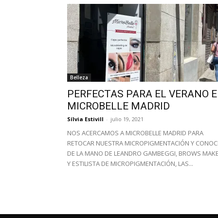
Belleza
PERFECTAS PARA EL VERANO 
MICROBELLE MADRID
Sílvia Estivill
-
julio 19, 2021
NOS ACERCAMOS A MICROBELLE MADRID PARA
RETOCAR NUESTRA MICROPIGMENTACIÓN Y CONOC
DE LA MANO DE LEANDRO GAMBEGGI, BROWS MAK
Y ESTILISTA DE MICROPIGMENTACIÓN, LAS...