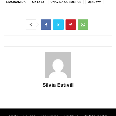
NIACINAMIDA
Oh La La
UNAVIDA COSMETICS
Up&Down
Sílvia Estivill